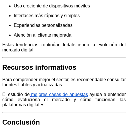
Uso creciente de dispositivos móviles
Interfaces más rápidas y simples
Experiencias personalizadas
Atención al cliente mejorada
Estas tendencias continúan fortaleciendo la evolución del
mercado digital.
Recursos informativos
Para comprender mejor el sector, es recomendable consultar
fuentes fiables y actualizadas.
El estudio de
mejores casas de apuestas
ayuda a entender
cómo evoluciona el mercado y cómo funcionan las
plataformas digitales.
Conclusión