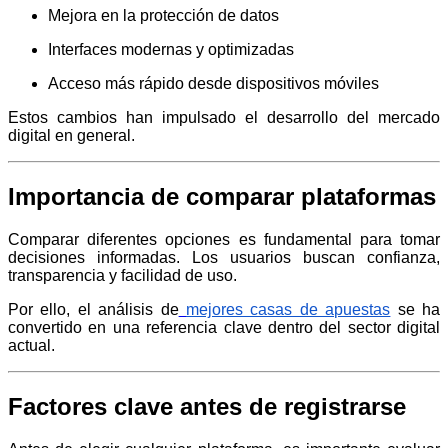
Mejora en la protección de datos
Interfaces modernas y optimizadas
Acceso más rápido desde dispositivos móviles
Estos cambios han impulsado el desarrollo del mercado
digital en general.
Importancia de comparar plataformas
Comparar diferentes opciones es fundamental para tomar
decisiones informadas. Los usuarios buscan confianza,
transparencia y facilidad de uso.
Por ello, el análisis de
mejores casas de apuestas
se ha
convertido en una referencia clave dentro del sector digital
actual.
Factores clave antes de registrarse