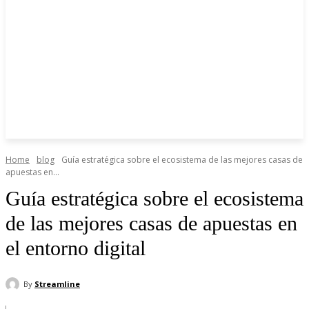
Home
blog
Guía estratégica sobre el ecosistema de las mejores casas de
apuestas en...
Guía estratégica sobre el ecosistema
de las mejores casas de apuestas en
el entorno digital
By
Streamline