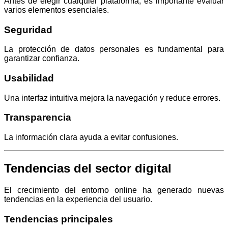
Antes de elegir cualquier plataforma, es importante evaluar
varios elementos esenciales.
Seguridad
La protección de datos personales es fundamental para
garantizar confianza.
Usabilidad
Una interfaz intuitiva mejora la navegación y reduce errores.
Transparencia
La información clara ayuda a evitar confusiones.
Tendencias del sector digital
El crecimiento del entorno online ha generado nuevas
tendencias en la experiencia del usuario.
Tendencias principales