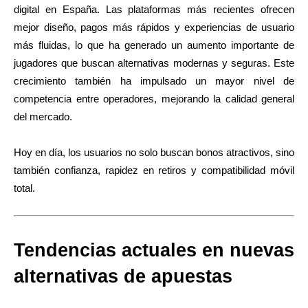
digital en España. Las plataformas más recientes ofrecen
mejor diseño, pagos más rápidos y experiencias de usuario
más fluidas, lo que ha generado un aumento importante de
jugadores que buscan alternativas modernas y seguras. Este
crecimiento también ha impulsado un mayor nivel de
competencia entre operadores, mejorando la calidad general
del mercado.
Hoy en día, los usuarios no solo buscan bonos atractivos, sino
también confianza, rapidez en retiros y compatibilidad móvil
total.
Tendencias actuales en nuevas
alternativas de apuestas