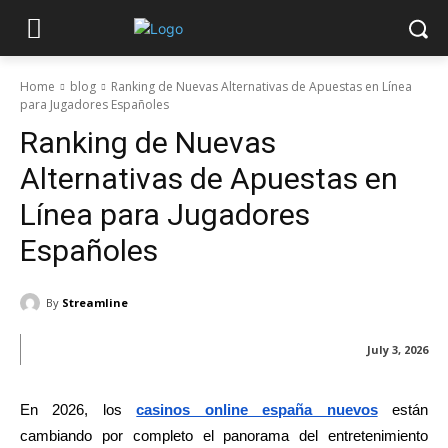
Home
blog
Ranking de Nuevas Alternativas de Apuestas en Línea
para Jugadores Españoles
Ranking de Nuevas
Alternativas de Apuestas en
Línea para Jugadores
Españoles
By
Streamline
July 3, 2026
En 2026, los
casinos online españa nuevos
están
cambiando por completo el panorama del entretenimiento