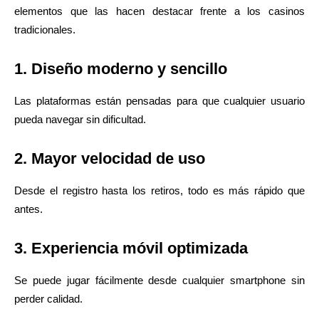
elementos que las hacen destacar frente a los casinos
tradicionales.
1. Diseño moderno y sencillo
Las plataformas están pensadas para que cualquier usuario
pueda navegar sin dificultad.
2. Mayor velocidad de uso
Desde el registro hasta los retiros, todo es más rápido que
antes.
3. Experiencia móvil optimizada
Se puede jugar fácilmente desde cualquier smartphone sin
perder calidad.