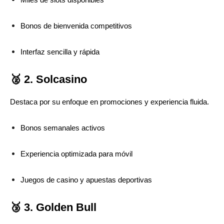
Bonos de bienvenida competitivos
Interfaz sencilla y rápida
🥈 2. Solcasino
Destaca por su enfoque en promociones y experiencia fluida.
Bonos semanales activos
Experiencia optimizada para móvil
Juegos de casino y apuestas deportivas
🥉 3. Golden Bull