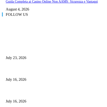
Guida Completa ai Casino Online Non AAMS: Sicurezza e Vantaggi
August 4, 2026
FOLLOW US
LATEST POST
8 Fertility Symptoms You Should Never Ignore
July 23, 2026
Dental Service Prices in Turkey
July 16, 2026
Hair Loss Treatment Apple Valley and HydraFacial Apple Valley Bene
July 16, 2026
TRENDING POST