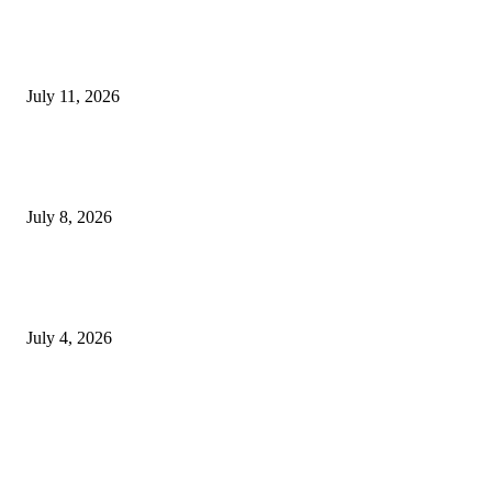
Olivenöl Für Kochen Und Braten – So wählen Sie das richtige Oliven
July 11, 2026
Why Painless Ear Wax Removal in Leicester Is Becoming the Preferre
Choice
July 8, 2026
How to Choose Natural Eye Drops for Dry Eyes That Fit Your Daily
Routine
July 4, 2026
Copyright © 2026. All Rights Reserved By Genericviagra2015shop